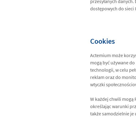
przesyłanych danych.
dostępowych do sieci I
Cookies
Actemium może korzyst
mogą być używane do p
technologii, w celu p
reklam oraz do monitor
wtyczki społecznościo
W każdej chwili mogą P
określając warunki pr
także samodzielnie je