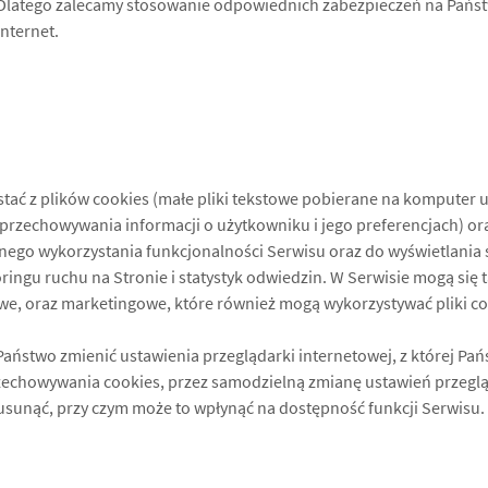
 Dlatego zalecamy stosowanie odpowiednich zabezpieczeń na Pańs
nternet.
ać z plików cookies (małe pliki tekstowe pobierane na komputer 
rzechowywania informacji o użytkowniku i jego preferencjach) o
ełnego wykorzystania funkcjonalności Serwisu oraz do wyświetlani
ingu ruchu na Stronie i statystyk odwiedzin. W Serwisie mogą się 
we, oraz marketingowe, które również mogą wykorzystywać pliki co
aństwo zmienić ustawienia przeglądarki internetowej, z której Pań
zechowywania cookies, przez samodzielną zmianę ustawień przegląd
 usunąć, przy czym może to wpłynąć na dostępność funkcji Serwisu.