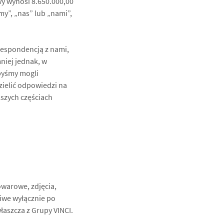
wy wynosi 8.650.000,00
y”, „nas” lub „nami”,
respondencją z nami,
niej jednak, w
byśmy mogli
zielić odpowiedzi na
lszych częściach
owarowe, zdjęcia,
liwe wyłącznie po
aszcza z Grupy VINCI.