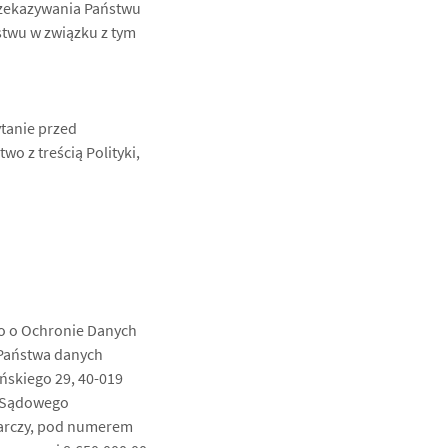
rzekazywania Państwu
stwu w związku z tym
ytanie przed
wo z treścią Polityki,
o o Ochronie Danych
Państwa danych
ińskiego 29, 40-019
u Sądowego
arczy, pod numerem