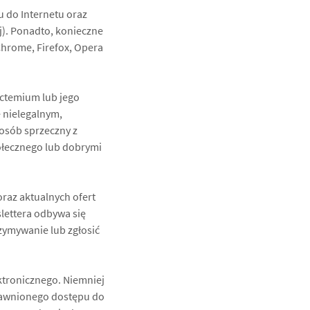
u do Internetu oraz
j). Ponadto, konieczne
 Chrome, Firefox, Opera
Actemium lub jego
 nielegalnym,
posób sprzeczny z
ołecznego lub dobrymi
raz aktualnych ofert
lettera odbywa się
zymywanie lub zgłosić
ktronicznego. Niemniej
prawnionego dostępu do