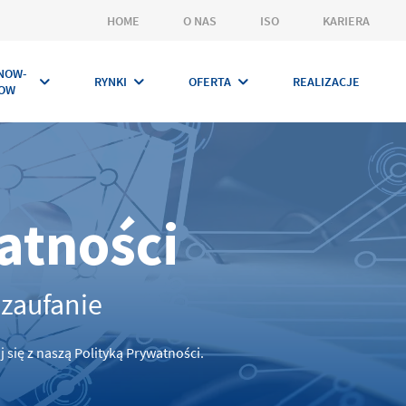
HOME
O NAS
ISO
KARIERA
NOW-
RYNKI
OFERTA
REALIZACJE
OW
atności
zaufanie
się z naszą Polityką Prywatności.