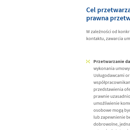
Cel przetwarz
prawna przetw
W zależności od konkr
kontaktu, zawarcia um
Przetwarzanie d
wykonania umowy z
Usługodawcami ora
współpracownikami
przedstawienia of
prawnie uzasadnio
umożliwienie komu
osobowe mogą być 
lub zapewnienie b
dobrowolne, jedna