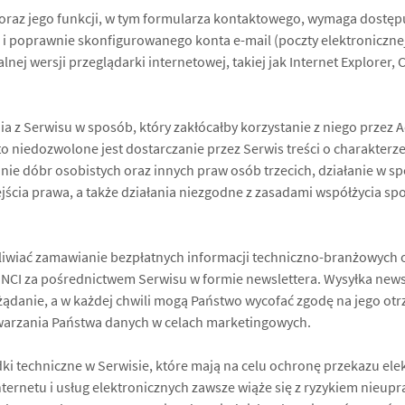
 oraz jego funkcji, w tym formularza kontaktowego, wymaga dostęp
i poprawnie skonfigurowanego konta e-mail (poczty elektroniczne
alnej wersji przeglądarki internetowej, takiej jak Internet Explorer,
ia z Serwisu w sposób, który zakłócałby korzystanie z niego przez 
 niedozwolone jest dostarczanie przez Serwis treści o charakterze
nie dóbr osobistych oraz innych praw osób trzecich, działanie w s
ścia prawa, a także działania niezgodne z zasadami współżycia sp
wiać zamawianie bezpłatnych informacji techniczno-branżowych o
NCI za pośrednictwem Serwisu w formie newslettera. Wysyłka news
żądanie, a w każdej chwili mogą Państwo wycofać zgodę na jego otr
warzania Państwa danych w celach marketingowych.
ki techniczne w Serwisie, które mają na celu ochronę przekazu ele
Internetu i usług elektronicznych zawsze wiąże się z ryzykiem nieu