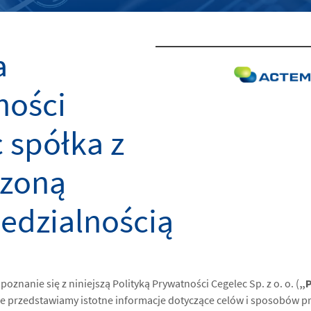
a
ności
 spółka z
czoną
edzialnością
oznanie się z niniejszą Polityką Prywatności Cegelec Sp. z o. o. (
„P
 przedstawiamy istotne informacje dotyczące celów i sposobów p