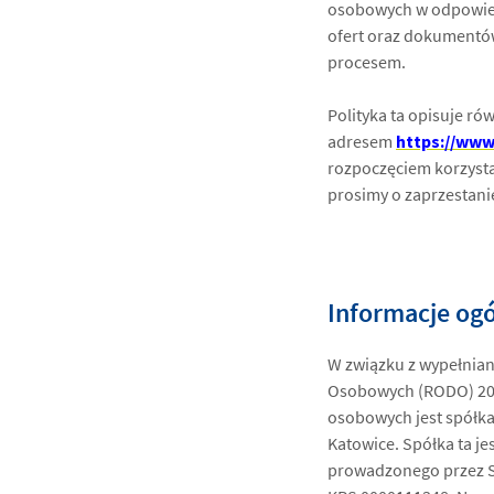
osobowych w odpowied
ofert oraz dokumentów
procesem.
Polityka ta opisuje r
adresem
https://www
rozpoczęciem korzystan
prosimy o zaprzestanie
Informacje og
W związku z wypełnia
Osobowych (RODO) 201
osobowych jest spółka 
Katowice. Spółka ta j
prowadzonego przez S