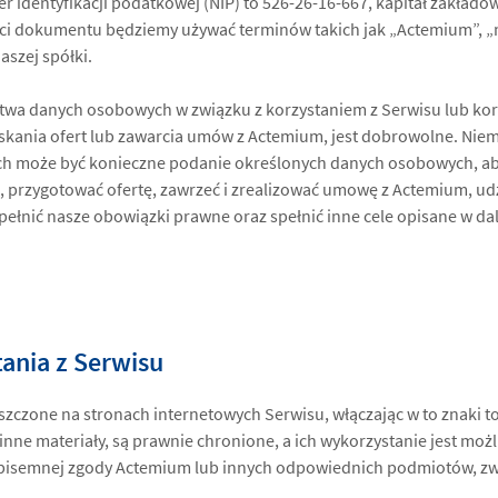
 identyfikacji podatkowej (NIP) to 526-26-16-667, kapitał zakłado
ęści dokumentu będziemy używać terminów takich jak „Actemium”, „m
aszej spółki.
twa danych osobowych w związku z korzystaniem z Serwisu lub ko
yskania ofert lub zawarcia umów z Actemium, jest dobrowolne. Niem
ch może być konieczne podanie określonych danych osobowych, a
, przygotować ofertę, zawrzeć i zrealizować umowę z Actemium, ud
pełnić nasze obowiązki prawne oraz spełnić inne cele opisane w da
ania z Serwisu
szczone na stronach internetowych Serwisu, włączając w to znaki t
nne materiały, są prawnie chronione, a ich wykorzystanie jest moż
pisemnej zgody Actemium lub innych odpowiednich podmiotów, zwł