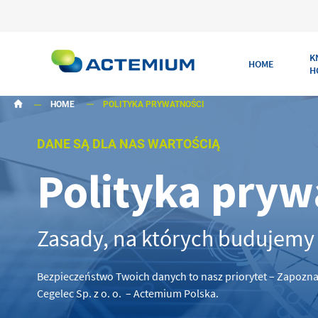
K
HOME
H
HOME
POLITYKA PRYWATNOŚCI
DANE SĄ DLA NAS WARTOŚCIĄ
Polityka pryw
Szukaj:
Zasady, na których budujemy 
Bezpieczeństwo Twoich danych to nasz priorytet – Zapoznaj 
Cegelec Sp. z o. o. – Actemium Polska.