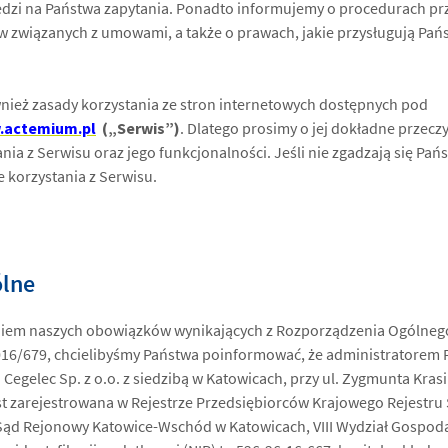
zi na Państwa zapytania. Ponadto informujemy o procedurach p
 związanych z umowami, a także o prawach, jakie przysługują Pań
ównież zasady korzystania ze stron internetowych dostępnych pod
.actemium.pl
(„Serwis”)
. Dlatego prosimy o jej dokładne przecz
ia z Serwisu oraz jego funkcjonalności. Jeśli nie zgadzają się Państ
 korzystania z Serwisu.
ólne
niem naszych obowiązków wynikających z Rozporządzenia Ogólneg
6/679, chcielibyśmy Państwa poinformować, że administratorem 
Cegelec Sp. z o.o. z siedzibą w Katowicach, przy ul. Zygmunta Kras
est zarejestrowana w Rejestrze Przedsiębiorców Krajowego Rejestr
ąd Rejonowy Katowice-Wschód w Katowicach, VIII Wydział Gospod