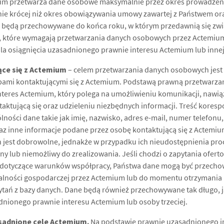
um przetwarza dane osobowe maksymalnie przez okres prowadzeni
 nie krócej niż okres obowiązywania umowy zawartej z Państwem or
będą przechowywane do końca roku, w którym przedawnią się zwią
 które wymagają przetwarzania danych osobowych przez Actemium, 
dla osiągnięcia uzasadnionego prawnie interesu Actemium lub innej 
ce się z Actemium
– celem przetwarzania danych osobowych jest
bami kontaktującymi się z Actemium. Podstawą prawną przetwarz
interes Actemium, który polega na umożliwieniu komunikacji, nawi
ntaktującą się oraz udzieleniu niezbędnych informacji. Treść kores
lności dane takie jak imię, nazwisko, adres e-mail, numer telefonu
az inne informacje podane przez osobę kontaktującą się z Actemi
jest dobrowolne, jednakże w przypadku ich nieudostępnienia pr
y lub niemożliwy do zrealizowania. Jeśli chodzi o zapytania ofer
 dotyczące warunków współpracy, Państwa dane mogą być przecho
alności gospodarczej przez Actemium lub do momentu otrzymania 
pytań z bazy danych. Dane będą również przechowywane tak długo, j
adnionego prawnie interesu Actemium lub osoby trzeciej.
sadnione cele Actemium.
Na podstawie prawnie uzasadnionego i