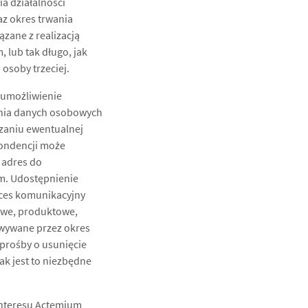
a działalności
az okres trwania
zane z realizacją
lub tak długo, jak
osoby trzeciej.
 umożliwienie
ania danych osobowych
ązaniu ewentualnej
pondencji może
, adres do
um. Udostępnienie
oces komunikacyjny
towe, produktowe,
wywane przez okres
prośby o usunięcie
ak jest to niezbędne
nteresu Actemium