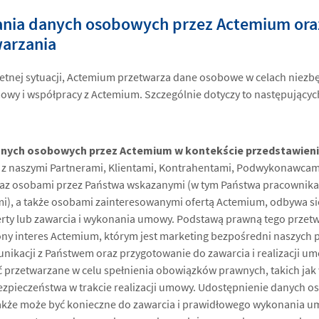
ania danych osobowych przez Actemium or
arzania
etnej sytuacji, Actemium przetwarza dane osobowe w celach niez
owy i współpracy z Actemium. Szczególnie dotyczy to następujących
anych osobowych przez Actemium w kontekście przedstawieni
 naszymi Partnerami, Klientami, Kontrahentami, Podwykonawcam
z osobami przez Państwa wskazanymi (w tym Państwa pracownika
), a także osobami zainteresowanymi ofertą Actemium, odbywa si
erty lub zawarcia i wykonania umowy. Podstawą prawną tego przet
ny interes Actemium, którym jest marketing bezpośredni naszych 
nikacji z Państwem oraz przygotowanie do zawarcia i realizacji 
przetwarzane w celu spełnienia obowiązków prawnych, takich jak 
ezpieczeństwa w trakcie realizacji umowy. Udostępnienie danych o
kże może być konieczne do zawarcia i prawidłowego wykonania u