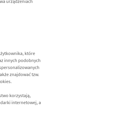
twa urządzeniach
użytkownika, które
raz innych podobnych
a spersonalizowanych
także znajdować tzw.
okies.
stwo korzystają,
arki internetowej, a