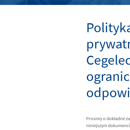
Polityk
prywat
Cegelec
ograni
odpowi
Prosimy o dokładne zap
niniejszym dokumencie