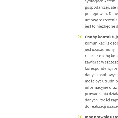
sytuacjach Actemi
gospodarczej, ale
postępowań. Dane 
umowy roszczenia,
jest to niezbędne 
Osoby kontaktują
komunikacji z oso
jest uzasadniony 
relacji z osobą ko
zawierać w szczegó
korespondencji or
danych osobowych 
może być utrudnion
informacyjne oraz
prowadzenia dział
danych i treści za
do realizacji uzas
Inne prawnie uza