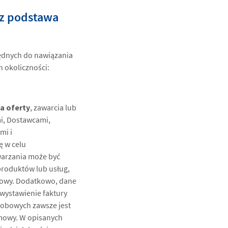
az podstawa
będnych do nawiązania
 okoliczności:
a oferty
, zawarcia lub
i, Dostawcami,
mi i
ę w celu
warzania może być
produktów lub usług,
umowy. Dodatkowo, dane
wystawienie faktury
sobowych zawsze jest
mowy. W opisanych