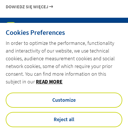
DOWIEDZ SIĘ WIĘCEJ
Cookies Preferences
In order to optimize the performance, functionality
and interactivity of our website, we use technical
MENU
cookies, audience measurement cookies and social
RYNKI
network cookies, some of which require your prior
consent. You can find more information on this
OFERTA
subject in our
READ MORE
ACTEMIUM.COM
Customize
facebook
linkedin
instagram
youtube
Reject all