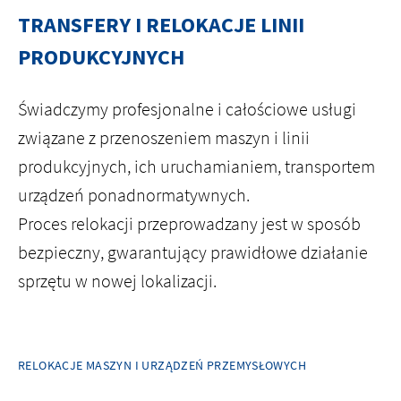
TRANSFERY I RELOKACJE LINII
HOME
PRODUKCYJNYCH
O NAS
Świadczymy profesjonalne i całościowe usługi
związane z przenoszeniem maszyn i linii
ISO
produkcyjnych, ich uruchamianiem, transportem
urządzeń ponadnormatywnych.
KARIERA
Proces relokacji przeprowadzany jest w sposób
LOKALIZACJE
bezpieczny, gwarantujący prawidłowe działanie
sprzętu w nowej lokalizacji.
KONTAKT
facebook
youtube
linkedin
instagram
RELOKACJE MASZYN I URZĄDZEŃ PRZEMYSŁOWYCH