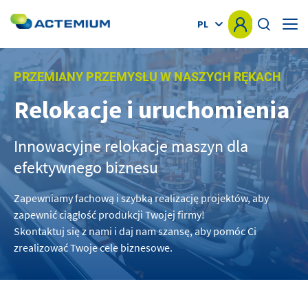
Websites list
PL
HOME
PRZEMIANY PRZEMYSŁU W NASZYCH RĘKACH
Relokacje i uruchomienia
KNOW-HOW
Szukaj:
Innowacyjne relokacje maszyn dla
RYNKI
efektywnego biznesu
OFERTA
Zapewniamy fachową i szybką realizację projektów, aby
zapewnić ciągłość produkcji Twojej firmy!
REALIZACJE
Skontaktuj się z nami i daj nam szansę, aby pomóc Ci
zrealizować Twoje cele biznesowe.
NEWS
INNE