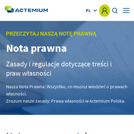
Websites list
PL
HOME
PRZECZYTAJ NASZĄ NOTĘ PRAWNĄ
Nota prawna
KNOW-HOW
Szukaj:
Zasady i regulacje dotyczące treści i
RYNKI
praw własności
OFERTA
Nasza Nota Prawna: Wszystko, co musisz wiedzieć o prawach
własności.
REALIZACJE
Zrozum nasze zasady: Prawa własności w Actemium Polska.
NEWS
INNE