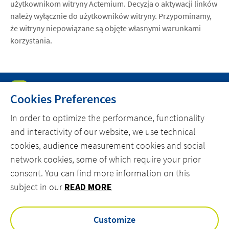
użytkownikom witryny Actemium. Decyzja o aktywacji linków
należy wyłącznie do użytkowników witryny. Przypominamy,
że witryny niepowiązane są objęte własnymi warunkami
korzystania.
Cookies Preferences
In order to optimize the performance, functionality
and interactivity of our website, we use technical
MENU
cookies, audience measurement cookies and social
RYNKI
network cookies, some of which require your prior
consent. You can find more information on this
OFERTA
subject in our
READ MORE
ACTEMIUM.COM
Customize
facebook
linkedin
instagram
youtube