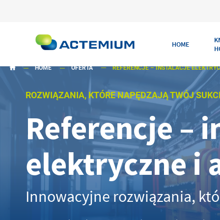
K
HOME
H
HOME
OFERTA
REFERENCJE – INSTALACJE ELEKTRY
ROZWIĄZANIA, KTÓRE NAPĘDZAJĄ TWÓJ SUKC
Referencje – i
Szukaj:
elektryczne i
Innowacyjne rozwiązania, któ