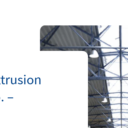
xtrusion
. –