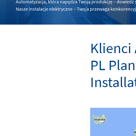
Automatyzacja, która napędza Twoją produkcję – dowiedz si
Nasze instalacje elektryczne – Twoja przewaga konkurency
Klienc
PL Plan
Installa