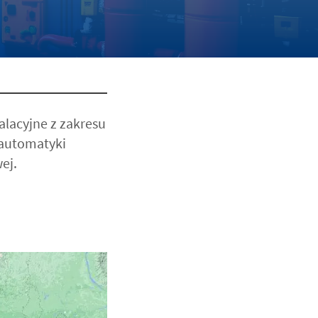
alacyjne z zakresu
 automatyki
ej.