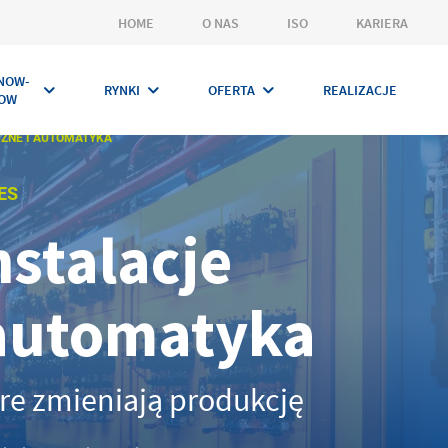
HOME
O NAS
ISO
KARIERA
NOW-
RYNKI
OFERTA
REALIZACJE
OW
CZNE I AUTOMATYKA
ES
nstalacje
 automatyka
re zmieniają produkcję