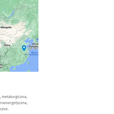
a, metalurgiczna,
troenergetyczna,
czne.