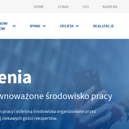
HOME
O NAS
ISO
KARIERA
NOW-
RYNKI
OFERTA
REALIZACJE
OW
enia
ównoważone środowisko pracy
 pracy i ochroną środowiska organizowane przez
 ciekawych gości i ekspertów.