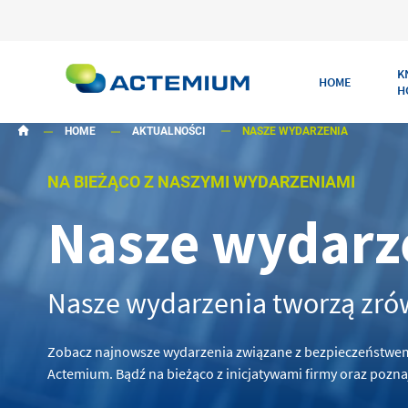
K
HOME
H
HOME
AKTUALNOŚCI
NASZE WYDARZENIA
NA BIEŻĄCO Z NASZYMI WYDARZENIAMI
Nasze wydarz
Szukaj:
Nasze wydarzenia tworzą zr
Zobacz najnowsze wydarzenia związane z bezpieczeństwem
Actemium. Bądź na bieżąco z inicjatywami firmy oraz poznaj